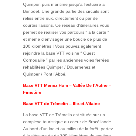
Quimper, puis maritime jusqu’à l’estuaire à
Bénodet. Une grande partie des circuits sont
reliés entre eux, directement ou par de
courtes liaisons. Ce réseau d’itinéraires vous
permet de réaliser vos parcours “ à la carte ”
et même d’envisager une boucle de plus de
100 kilomètres ! Vous pouvez également
rejoindre la base VTT voisine “ Ouest
Cornouaille ” par les anciennes voies ferrées
réhabilitées Quimper / Douarnenez et
Quimper / Pont l’Abbé.
Base VTT Menez Hom – Vallée De l’Aulne –
Finistère
Base VTT de Trémelin – Ille-et-Vilaine
La base VTT de Trémelin est située sur un
complexe touristique au coeur de Brocéliande.
Au bord d’un lac et au milieu de la forêt, partez
à la découverte de 300 kilomètres de sentiers