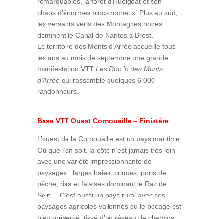
remarquables, la forêt d’Huelgoat et son
chaos d’énormes blocs rocheux. Plus au sud,
les versants verts des Montagnes noires
dominent le Canal de Nantes à Brest.
Le territoire des Monts d’Arrée accueille tous
les ans au mois de septembre une grande
manifestation VTT
Les Roc ’h des Monts
d’Arrée
qui rassemble quelques 6 000
randonneurs.
Base VTT Ouest Cornouaille
– Finistère
L’ouest de la Cornouaille est un pays maritime.
Où que l’on soit, la côte n’est jamais très loin
avec une variété impressionnante de
paysages : larges baies, criques, ports de
pêche, rias et falaises dominant le Raz de
Sein… C’est aussi un pays rural avec ses
paysages agricoles vallonnés où le bocage est
bien préservé, tissé d’un réseau de chemins