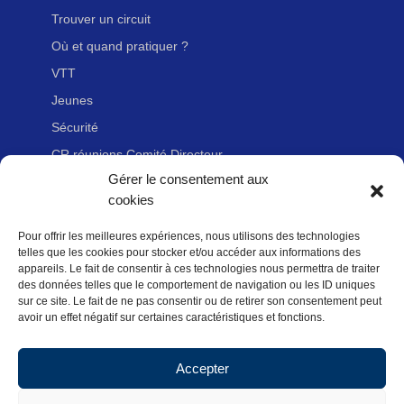
Trouver un circuit
Où et quand pratiquer ?
VTT
Jeunes
Sécurité
CR réunions Comité Directeur
Gérer le consentement aux
cookies
LIENS UTILES
Pour offrir les meilleures expériences, nous utilisons des technologies
Adhérer à la Fédération Française de cyclotourisme
telles que les cookies pour stocker et/ou accéder aux informations des
Nous contacter
appareils. Le fait de consentir à ces technologies nous permettra de traiter
des données telles que le comportement de navigation ou les ID uniques
Newsletter
sur ce site. Le fait de ne pas consentir ou de retirer son consentement peut
avoir un effet négatif sur certaines caractéristiques et fonctions.
Mentions légales
Politique des données personnelles
Accepter
Politique de cookies (UE)