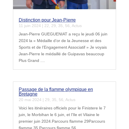
Distinction pour Jean-Pierre
11 juin 2024
|
22
,
29
,
35
,
56
,
Actus
Jean-Pierre GUEGUENIAT a reçu le jeudi 06 juin
2024 la « Médaille d’or de la Jeunesse et des
Sports et de l’Engagement Associatif » Je voyais
Jean-Pierre le médaillé de Guipavas beaucoup
Plus Grand ....
Passage de la flamme olympique en
Bretagne
20 mai 2024
|
29
,
35
,
56
,
Actus
Voici les itinéraires officiels pour le Finistere le 7
juin, le Morbihan le 6 juin, et l'Ile et Vilaine le
premier juin 2024.Parcours flamme 29Parcours
flamme 35 Parcours flamme 56