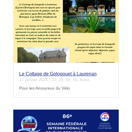
Le Cottage de Gologouet à Laurenan
17 janvier 2025
|
22
,
29
,
35
,
56
,
Actus
Pour les Amoureux du Vélo