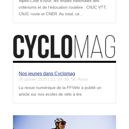
Alpes-Côte d’Azur, les finales nationales des
critériums et de l’éducation routière : CNJC VTT,
CNJC route et CNER. Au total, ce...
Nos jeunes dans Cyclomag
30 janvier 2025
|
22
,
29
,
35
,
56
,
Actus
La revue numérique de la FFVélo à publié un
article sur nos écoles de vélo à lire