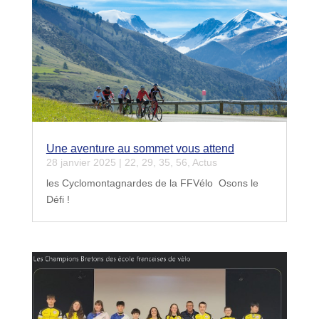
Une aventure au sommet vous attend
28 janvier 2025
|
22
,
29
,
35
,
56
,
Actus
les Cyclomontagnardes de la FFVélo Osons le
Défi !