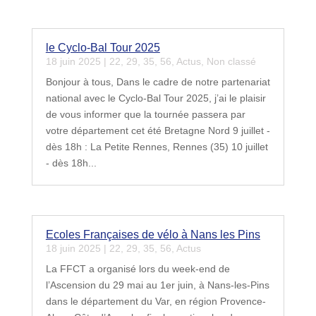
le Cyclo-Bal Tour 2025
18 juin 2025
|
22
,
29
,
35
,
56
,
Actus
,
Non classé
Bonjour à tous, Dans le cadre de notre partenariat
national avec le Cyclo-Bal Tour 2025, j’ai le plaisir
de vous informer que la tournée passera par
votre département cet été Bretagne Nord 9 juillet -
dès 18h : La Petite Rennes, Rennes (35) 10 juillet
- dès 18h...
Ecoles Françaises de vélo à Nans les Pins
18 juin 2025
|
22
,
29
,
35
,
56
,
Actus
La FFCT a organisé lors du week-end de
l’Ascension du 29 mai au 1er juin, à Nans-les-Pins
dans le département du Var, en région Provence-