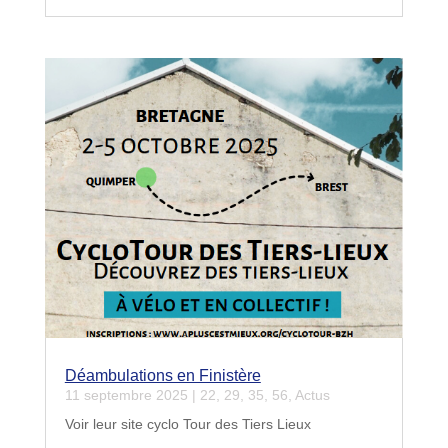
Déambulations en Finistère
11 septembre 2025
|
22
,
29
,
35
,
56
,
Actus
Voir leur site cyclo Tour des Tiers Lieux