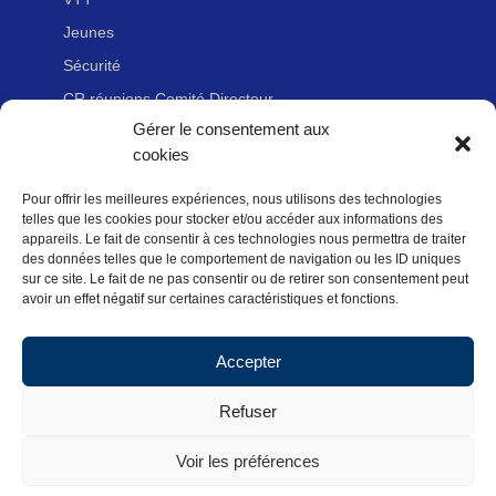
Jeunes
Sécurité
CR réunions Comité Directeur
Gérer le consentement aux
cookies
LIENS UTILES
Pour offrir les meilleures expériences, nous utilisons des technologies
Adhérer à la Fédération Française de cyclotourisme
telles que les cookies pour stocker et/ou accéder aux informations des
Nous contacter
appareils. Le fait de consentir à ces technologies nous permettra de traiter
des données telles que le comportement de navigation ou les ID uniques
Newsletter
sur ce site. Le fait de ne pas consentir ou de retirer son consentement peut
avoir un effet négatif sur certaines caractéristiques et fonctions.
Mentions légales
Politique des données personnelles
Accepter
Politique de cookies (UE)
Refuser
Voir les préférences