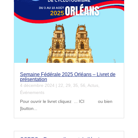
Semaine Fédérale 2025 Orléans – Livret de
présentation
4 décembre 2024
|
22
,
29
,
35
,
56
,
Actus
,
Événements
Pour ouvrir le livret cliquez ... ICI ou bien
[button...