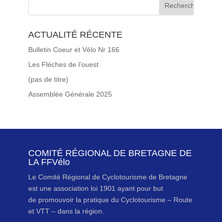
ACTUALITÉ RÉCENTE
Bulletin Coeur et Vélo Nr 166
Les Fléches de l’ouest
(pas de titre)
Assemblée Générale 2025
COMITÉ RÉGIONAL DE BRETAGNE DE
LA FFVélo
Le Comité Régional de Cyclotourisme de Bretagne
est une association loi 1901 ayant pour but
de promouvoir la pratique du Cyclotourisme – Route
et VTT – dans la région.