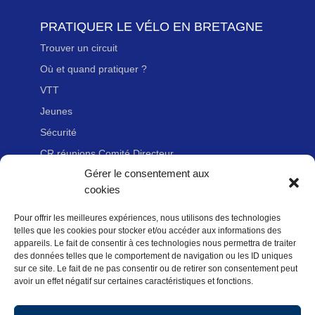
PRATIQUER LE VÉLO EN BRETAGNE
Trouver un circuit
Où et quand pratiquer ?
VTT
Jeunes
Sécurité
CR réunions Comité Directeur
Gérer le consentement aux
cookies
LIENS UTILES
Pour offrir les meilleures expériences, nous utilisons des technologies
Adhérer à la Fédération Française de cyclotourisme
telles que les cookies pour stocker et/ou accéder aux informations des
Nous contacter
appareils. Le fait de consentir à ces technologies nous permettra de traiter
des données telles que le comportement de navigation ou les ID uniques
Newsletter
sur ce site. Le fait de ne pas consentir ou de retirer son consentement peut
avoir un effet négatif sur certaines caractéristiques et fonctions.
Mentions légales
Politique des données personnelles