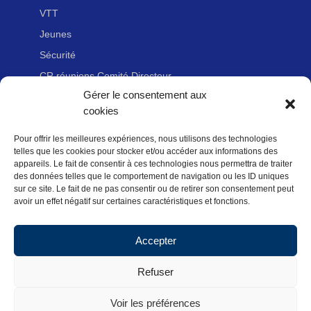
VTT
Jeunes
Sécurité
CR réunions Comité Directeur
Gérer le consentement aux
cookies
LIENS UTILES
Pour offrir les meilleures expériences, nous utilisons des technologies
Adhérer à la Fédération Française de cyclotourisme
telles que les cookies pour stocker et/ou accéder aux informations des
Nous contacter
appareils. Le fait de consentir à ces technologies nous permettra de traiter
des données telles que le comportement de navigation ou les ID uniques
Newsletter
sur ce site. Le fait de ne pas consentir ou de retirer son consentement peut
avoir un effet négatif sur certaines caractéristiques et fonctions.
Mentions légales
Politique des données personnelles
Accepter
Politique de cookies (UE)
Refuser
Voir les préférences