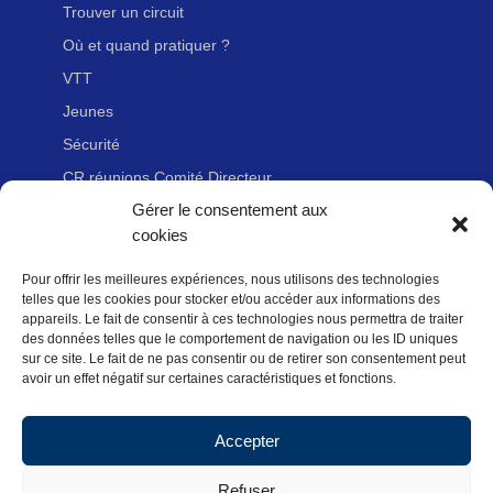
Trouver un circuit
Où et quand pratiquer ?
VTT
Jeunes
Sécurité
CR réunions Comité Directeur
Gérer le consentement aux
cookies
LIENS UTILES
Pour offrir les meilleures expériences, nous utilisons des technologies
Adhérer à la Fédération Française de cyclotourisme
telles que les cookies pour stocker et/ou accéder aux informations des
Nous contacter
appareils. Le fait de consentir à ces technologies nous permettra de traiter
des données telles que le comportement de navigation ou les ID uniques
Newsletter
sur ce site. Le fait de ne pas consentir ou de retirer son consentement peut
avoir un effet négatif sur certaines caractéristiques et fonctions.
Mentions légales
Politique des données personnelles
Accepter
Politique de cookies (UE)
Refuser