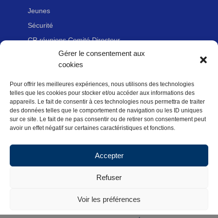
Jeunes
Sécurité
CR réunions Comité Directeur
Gérer le consentement aux
cookies
LIENS UTILES
Pour offrir les meilleures expériences, nous utilisons des technologies
Adhérer à la Fédération Française de cyclotourisme
telles que les cookies pour stocker et/ou accéder aux informations des
Nous contacter
appareils. Le fait de consentir à ces technologies nous permettra de traiter
des données telles que le comportement de navigation ou les ID uniques
Newsletter
sur ce site. Le fait de ne pas consentir ou de retirer son consentement peut
avoir un effet négatif sur certaines caractéristiques et fonctions.
Mentions légales
Politique des données personnelles
Accepter
Politique de cookies (UE)
Refuser
Voir les préférences