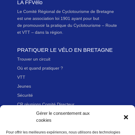
LA FFVélo
Le Comité Régional de Cyclotourisme de Bretagne
est une association loi 1901 ayant pour but
de promouvoir la pratique du Cyclotourisme – Route
et VTT – dans la région.
PRATIQUER LE VÉLO EN BRETAGNE
Trouver un circuit
Où et quand pratiquer ?
VTT
Jeunes
Sécurité
CR réunions Comité Directeur
Gérer le consentement aux
cookies
LIENS UTILES
Pour offrir les meilleures expériences, nous utilisons des technologies
Adhérer à la Fédération Française de cyclotourisme